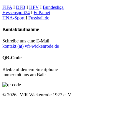
FIFA
I
DFB
I
HFV
I
Bundesliga
Hessensport24
I
FuPa.net
HNA-Sport
I
Fussball.de
Kontaktaufnahme
Schreibe uns eine E-Mail
kontakt (at) vfr-wickenrode.de
QR-Code
Bleib auf deinem Smartphone
immer mit uns am Ball:
© 2026 | VfR Wickenrode 1927 e. V.