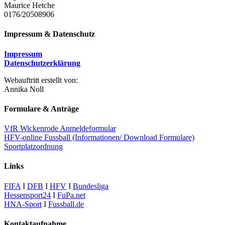
Maurice Hetche
0176/20508906
Impressum & Datenschutz
Impressum
Datenschutzerklärung
Webauftritt erstellt von:
Annika Noll
Formulare & Anträge
VfR Wickenrode Anmeldeformular
HFV-online Fussball (Informationen/ Download Formulare)
Sportplatzordnung
Links
FIFA
I
DFB
I
HFV
I
Bundesliga
Hessensport24
I
FuPa.net
HNA-Sport
I
Fussball.de
Kontaktaufnahme