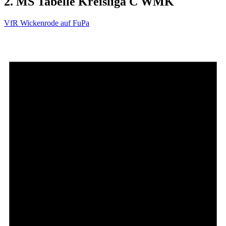
2. MS Tabelle Kreisliga C WMK
VfR Wickenrode auf FuPa