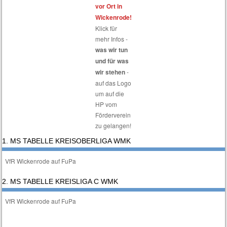
vor Ort in
Wickenrode!
Klick für
mehr Infos -
was wir tun
und für was
wir stehen
-
auf das Logo
um auf die
HP vom
Förderverein
zu gelangen!
1. MS TABELLE KREISOBERLIGA WMK
VfR Wickenrode auf FuPa
2. MS TABELLE KREISLIGA C WMK
VfR Wickenrode auf FuPa