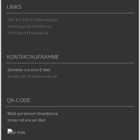
LINKS
FIFA
I
DFB
I
HFV
I
Bundesliga
Hessensport24
I
FuPa.net
HNA-Sport
I
Fussball.de
KONTAKTAUFNAHME
Schreibe uns eine E-Mail
kontakt (at) vfr-wickenrode.de
QR-CODE
Bleib auf deinem Smartphone
immer mit uns am Ball: