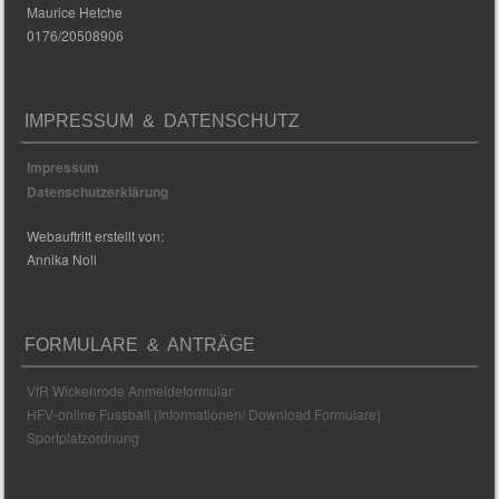
Maurice Hetche
0176/20508906
IMPRESSUM & DATENSCHUTZ
Impressum
Datenschutzerklärung
Webauftritt erstellt von:
Annika Noll
FORMULARE & ANTRÄGE
VfR Wickenrode Anmeldeformular
HFV-online Fussball (Informationen/ Download Formulare)
Sportplatzordnung