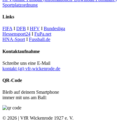
Sportplatzordnung
Links
FIFA
I
DFB
I
HFV
I
Bundesliga
Hessensport24
I
FuPa.net
HNA-Sport
I
Fussball.de
Kontaktaufnahme
Schreibe uns eine E-Mail
kontakt (at) vfr-wickenrode.de
QR-Code
Bleib auf deinem Smartphone
immer mit uns am Ball:
© 2026 | VfR Wickenrode 1927 e. V.