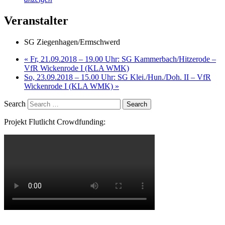
Veranstalter
SG Ziegenhagen/​Ermschwerd
«
Fr, 21.09.2018 – 19.00 Uhr: SG Kammerbach/​Hitzerode –
VfR Wickenrode I (KLA WMK)
So, 23.09.2018 – 15.00 Uhr: SG Klei./Hun./Doh. II – VfR
Wickenrode I (KLA WMK)
»
Search
Projekt Flutlicht Crowdfunding: