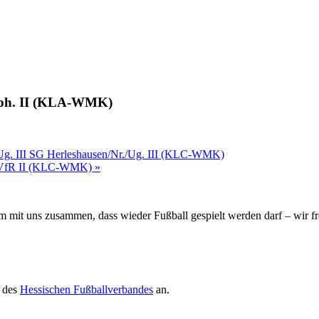
/​Doh. II (KLA-WMK)
Ug. III SG Herleshausen/​Nr./​Ug. III (KLC-WMK)
 – VfR II (KLC-WMK)
»
m mit uns zusammen, dass wieder Fußball gespielt werden darf – wir f
t des
Hessischen Fußballverbandes
an.