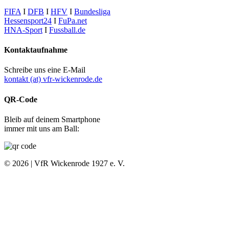
FIFA
I
DFB
I
HFV
I
Bundesliga
Hessensport24
I
FuPa.net
HNA-Sport
I
Fussball.de
Kontaktaufnahme
Schreibe uns eine E-Mail
kontakt (at) vfr-wickenrode.de
QR-Code
Bleib auf deinem Smartphone
immer mit uns am Ball:
© 2026 | VfR Wickenrode 1927 e. V.