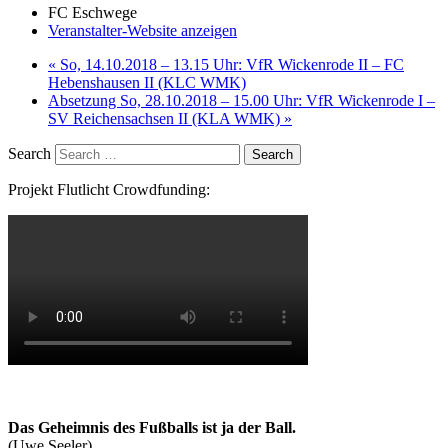
FC Eschwege
Veranstalter-Website anzeigen
«
So, 14.10.2018 – 13.15 Uhr: VfR Wickenrode II – FC
Hebenshausen II (KLC WMK)
Absetzung So, 28.10.2018 – 15.00 Uhr: VfR Wickenrode I –
SV Reichensachsen II (KLA WMK)
»
Search
Projekt Flutlicht Crowdfunding:
Das Geheimnis des Fußballs ist ja der Ball.
(Uwe Seeler)