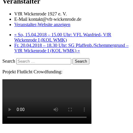
Veranstalter
VfR Wickenrode 1927 e. V.
E-Mail
kontakt@vfr-wickenrode.de
Veranstalter-Website anzeigen
«
So, 15.04.2018 – 15.00 Uhr: VFL Wanfried- VfR
Wickenrode I (KOL WMK)
Fr. 20.04.2018 – 18.30 Uhr: SG Pfaffenb./​Schemmergrund –
VfR Wickenrode I (KOL WMK)
»
Search
Projekt Flutlicht Crowdfunding: