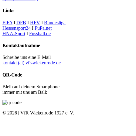
Links
FIFA
I
DFB
I
HFV
I
Bundesliga
Hessensport24
I
FuPa.net
HNA-Sport
I
Fussball.de
Kontaktaufnahme
Schreibe uns eine E-Mail
kontakt (at) vfr-wickenrode.de
QR-Code
Bleib auf deinem Smartphone
immer mit uns am Ball:
© 2026 | VfR Wickenrode 1927 e. V.