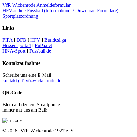
VfR Wickenrode Anmeldeformular
HFV-online Fussball (Informationen/ Download Formulare)
Sportplatzordnung
Links
FIFA
I
DFB
I
HFV
I
Bundesliga
Hessensport24
I
FuPa.net
HNA-Sport
I
Fussball.de
Kontaktaufnahme
Schreibe uns eine E-Mail
kontakt (at) vfr-wickenrode.de
QR-Code
Bleib auf deinem Smartphone
immer mit uns am Ball:
© 2026 | VfR Wickenrode 1927 e. V.