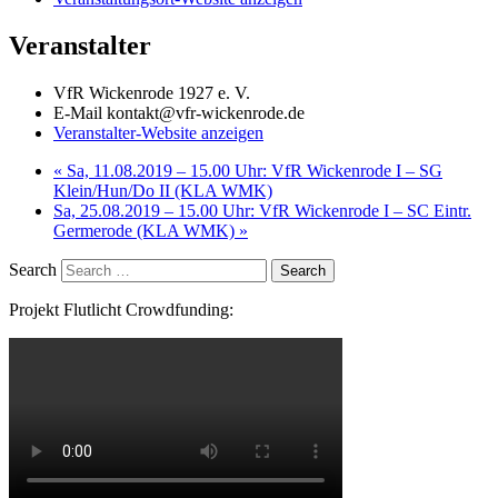
Veranstalter
VfR Wickenrode 1927 e. V.
E-Mail
kontakt@vfr-wickenrode.de
Veranstalter-Website anzeigen
«
Sa, 11.08.2019 – 15.00 Uhr: VfR Wickenrode I – SG
Klein/Hun/Do II (KLA WMK)
Sa, 25.08.2019 – 15.00 Uhr: VfR Wickenrode I – SC Eintr.
Germerode (KLA WMK)
»
Search
Projekt Flutlicht Crowdfunding: