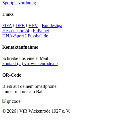
Sportplatzordnung
Links
FIFA
I
DFB
I
HFV
I
Bundesliga
Hessensport24
I
FuPa.net
HNA-Sport
I
Fussball.de
Kontaktaufnahme
Schreibe uns eine E-Mail
kontakt (at) vfr-wickenrode.de
QR-Code
Bleib auf deinem Smartphone
immer mit uns am Ball:
© 2026 | VfR Wickenrode 1927 e. V.