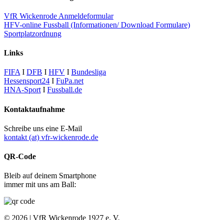
VfR Wickenrode Anmeldeformular
HFV-online Fussball (Informationen/ Download Formulare)
Sportplatzordnung
Links
FIFA
I
DFB
I
HFV
I
Bundesliga
Hessensport24
I
FuPa.net
HNA-Sport
I
Fussball.de
Kontaktaufnahme
Schreibe uns eine E-Mail
kontakt (at) vfr-wickenrode.de
QR-Code
Bleib auf deinem Smartphone
immer mit uns am Ball:
© 2026 | VfR Wickenrode 1927 e. V.